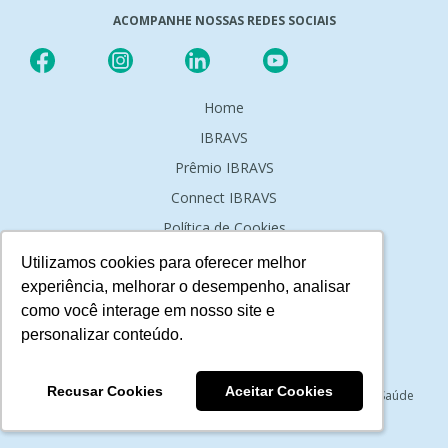
ACOMPANHE NOSSAS REDES SOCIAIS
Home
IBRAVS
Prêmio IBRAVS
Connect IBRAVS
Política de Cookies
Política de Privacidade
Utilizamos cookies para oferecer melhor
Utilizamos cookies para oferecer melhor
experiência, melhorar o desempenho, analisar
experiência, melhorar o desempenho, analisar
Código de Ética
como você interage em nosso site e
como você interage em nosso site e
Contato
personalizar conteúdo.
personalizar conteúdo.
ASSINE NOSSA NEWSLETTER
Recusar Cookies
Recusar Cookies
Aceitar Cookies
Aceitar Cookies
Receba mensalmente conteúdos exclusivos e notícias sobre Saúde
Baseada em Valor.