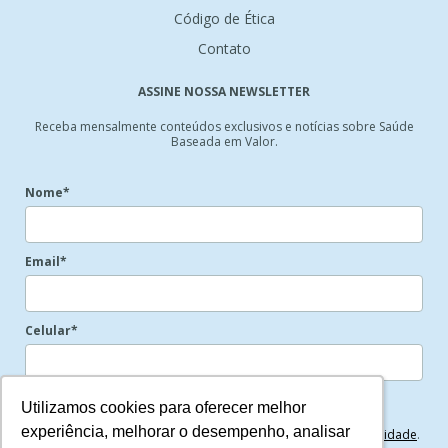
Código de Ética
Contato
ASSINE NOSSA NEWSLETTER
Receba mensalmente conteúdos exclusivos e notícias sobre Saúde
Baseada em Valor.
Nome*
Email*
Celular*
Eu concordo em receber comunicações.
Utilizamos cookies para oferecer melhor
Utilizamos cookies para oferecer melhor
experiência, melhorar o desempenho, analisar
experiência, melhorar o desempenho, analisar
Ao informar meus dados, eu concordo com a
Política de Privacidade
.