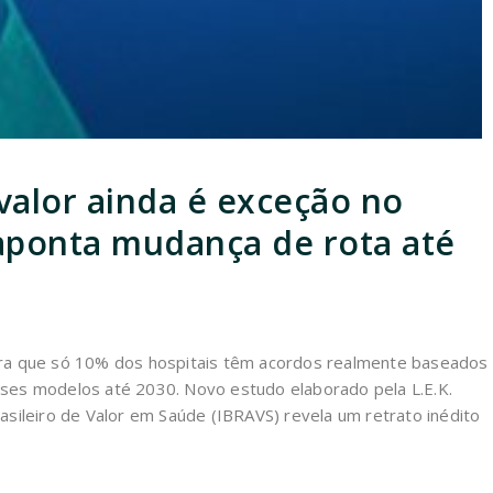
alor ainda é exceção no
 aponta mudança de rota até
tra que só 10% dos hospitais têm acordos realmente baseados
sses modelos até 2030. Novo estudo elaborado pela L.E.K.
asileiro de Valor em Saúde (IBRAVS) revela um retrato inédito