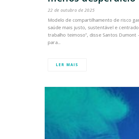
22 de outubro de 2025
Modelo de compartilhamento de risco gan
saúde mais justo, sustentável e centrado
trabalho teimoso”, disse Santos Dumont — 
para...
LER MAIS